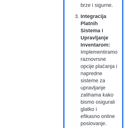
brze i sigurne.
Integracija
Platnih
Sistema i
Upravljanje
Inventarom:
Implementiramo
raznovrsne
opcije plaćanja i
napredne
sisteme za
upravljanje
zalihama kako
bismo osigurali
glatko i
efikasno online
poslovanje.