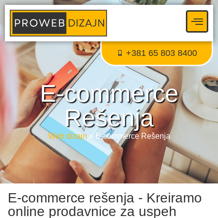
+381 65 803 8400
E-commerce
Rešenja
Proweb tajni agent
● Dostupan — Proweb Dizajn
Web dizajn
»
E-commerce Rešenja
E-commerce rešenja - Kreiramo
online prodavnice za uspeh