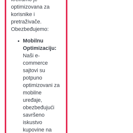
optimizovana za
korisnike i
pretraživače.
Obezbeđujemo:
Mobilnu
Optimizaciju:
Naši e-
commerce
sajtovi su
potpuno
optimizovani za
mobilne
uređaje,
obezbeđujući
savršeno
iskustvo
kupovine na