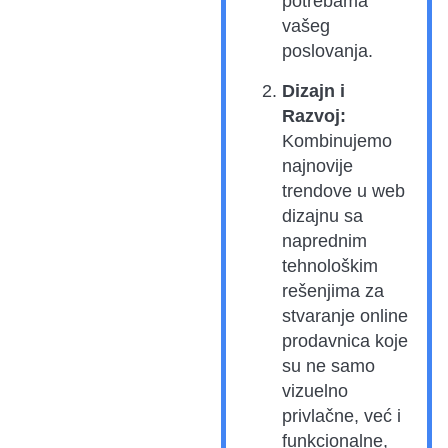
potrebama
vašeg
poslovanja.
Dizajn i
Razvoj:
Kombinujemo
najnovije
trendove u web
dizajnu sa
naprednim
tehnološkim
rešenjima za
stvaranje online
prodavnica koje
su ne samo
vizuelno
privlačne, već i
funkcionalne,