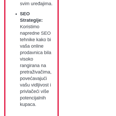
svim uređajima.
SEO
Strategije:
Koristimo
napredne SEO
tehnike kako bi
vaša online
prodavnica bila
visoko
rangirana na
pretraživačima,
povećavajući
vašu vidljivost i
privlačeći više
potencijalnih
kupaca.