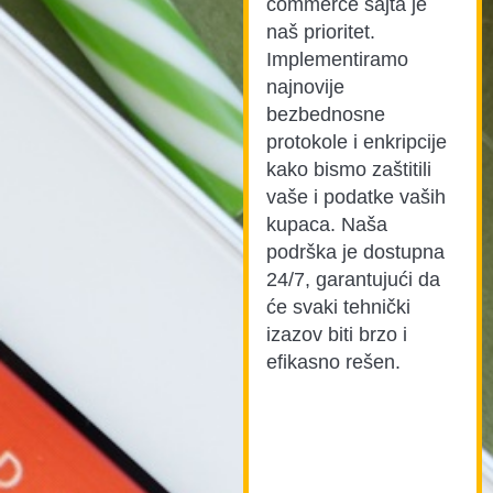
commerce sajta je
naš prioritet.
Implementiramo
najnovije
bezbednosne
protokole i enkripcije
kako bismo zaštitili
vaše i podatke vaših
kupaca. Naša
podrška je dostupna
24/7, garantujući da
će svaki tehnički
izazov biti brzo i
efikasno rešen.