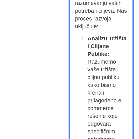
razumevanju vaših
potreba i ciljeva. Naš
proces razvoja
uključuje:
Analizu Tržišta
i Ciljane
Publike:
Razumemo
vaše tržište i
ciljnu publiku
kako bismo
kreirali
prilagođeno e-
commerce
rešenje koje
odgovara
specifičnim