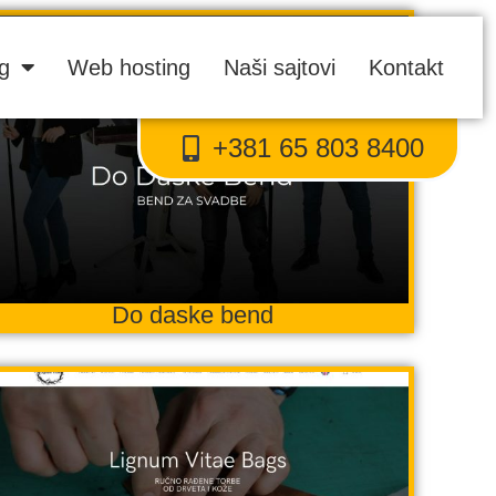
ng
Web hosting
Naši sajtovi
Kontakt
+381 65 803 8400
Do daske bend
Proweb tajni agent