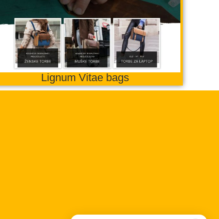
● Dostupan — Proweb Dizajn
Lignum Vitae bags