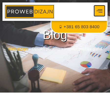
Proweb tajni agent
● Dostupan — Proweb Dizajn
+381 65 803 8400
Blog
Web dizajn
»
Oznake portfolio
»
internet prodaja guma