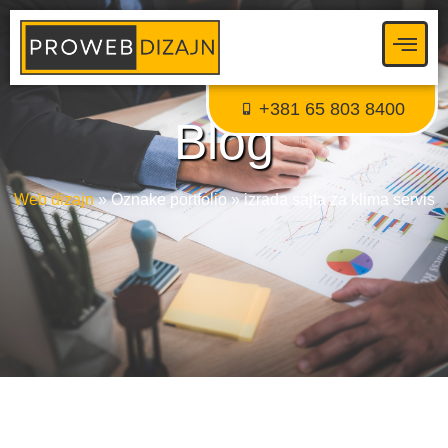
Proweb tajni agent
● Dostupan — Proweb Dizajn
+381 65 803 8400
Blog
Web dizajn
»
Oznake portfolio
»
izrada sajta za klima servis