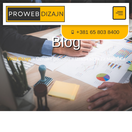
Proweb tajni agent
● Dostupan — Proweb Dizajn
+381 65 803 8400
Blog
Web dizajn
»
Oznake portfolio
»
izrada sajta za statistiku