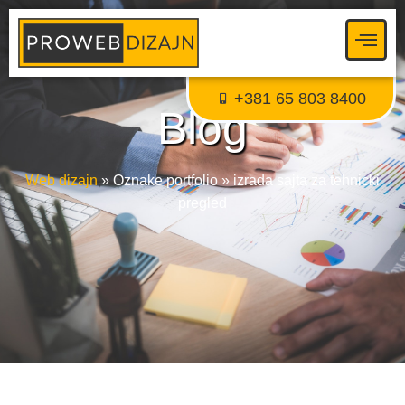
Proweb tajni agent
● Dostupan — Proweb Dizajn
+381 65 803 8400
Blog
Web dizajn
»
Oznake portfolio
»
izrada sajta za tehnicki
pregled