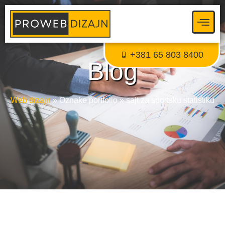
Proweb tajni agent
● Dostupan — Proweb Dizajn
+381 65 803 8400
Blog
Web dizajn
»
Oznake portfolio
»
sajt za sportsku statistiku