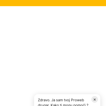
×
Zdravo. Ja sam tvoj Proweb
drugar. Kako ti mogu pomoći ?