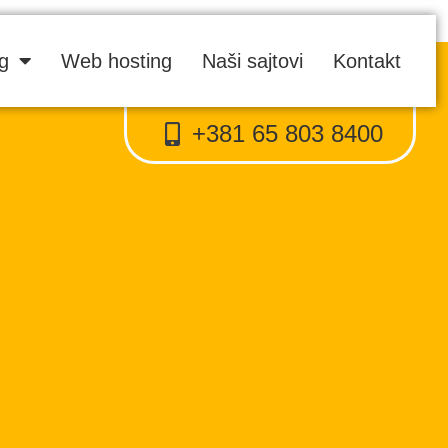
ng
Web hosting
Naši sajtovi
Kontakt
+381 65 803 8400
Proweb tajni agent
● Dostupan — Proweb Dizajn