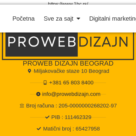
https://www.1bc.rs/
Početna
Sve za sajt
Digitalni marketi
PROWEB DIZAJN BEOGRAD
Miljakovačke staze 10 Beograd
+381 65 803 8400
info@prowebdizajn.com
Broj računa : 205-0000000268202-97
PIB : 111462329
Matični broj : 65427958