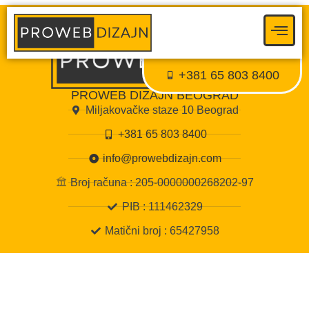
Proweb tajni agent
● Dostupan — Proweb Dizajn
+381 65 803 8400
PROWEB DIZAJN BEOGRAD
Miljakovačke staze 10 Beograd
+381 65 803 8400
info@prowebdizajn.com
Broj računa : 205-0000000268202-97
PIB : 111462329
Matični broj : 65427958