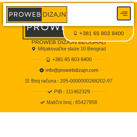
Proweb tajni agent
● Dostupan — Proweb Dizajn
+381 65 803 8400
PROWEB DIZAJN BEOGRAD
Miljakovačke staze 10 Beograd
+381 65 803 8400
info@prowebdizajn.com
Broj računa : 205-0000000268202-97
PIB : 111462329
Matični broj : 65427958