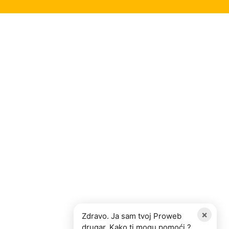
×
Zdravo. Ja sam tvoj Proweb
drugar. Kako ti mogu pomoći ?