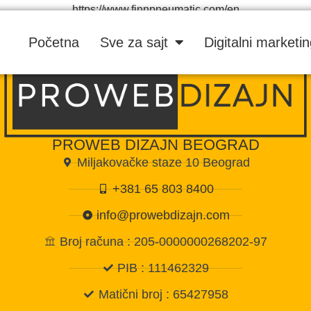
https://www.finnpneumatic.com/en
Početna
Sve za sajt
Digitalni marketi
PROWEB DIZAJN BEOGRAD
Miljakovačke staze 10 Beograd
+381 65 803 8400
info@prowebdizajn.com
Broj računa : 205-0000000268202-97
PIB : 111462329
Matični broj : 65427958