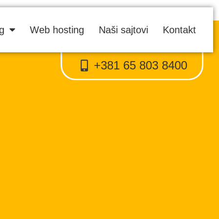
ng
Web hosting
Naši sajtovi
Kontakt
+381 65 803 8400
Proweb tajni agent
● Dostupan — Proweb Dizajn