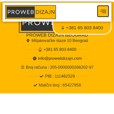
Proweb tajni agent
● Dostupan — Proweb Dizajn
+381 65 803 8400
PROWEB DIZAJN BEOGRAD
Miljakovačke staze 10 Beograd
+381 65 803 8400
info@prowebdizajn.com
Broj računa : 205-0000000268202-97
PIB : 111462329
Matični broj : 65427958