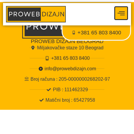
Proweb tajni agent
● Dostupan — Proweb Dizajn
+381 65 803 8400
PROWEB DIZAJN BEOGRAD
Miljakovačke staze 10 Beograd
+381 65 803 8400
info@prowebdizajn.com
Broj računa : 205-0000000268202-97
PIB : 111462329
Matični broj : 65427958