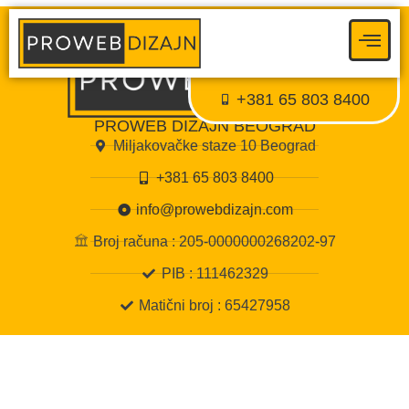
Proweb tajni agent
● Dostupan — Proweb Dizajn
+381 65 803 8400
PROWEB DIZAJN BEOGRAD
Miljakovačke staze 10 Beograd
+381 65 803 8400
info@prowebdizajn.com
Broj računa : 205-0000000268202-97
PIB : 111462329
Matični broj : 65427958