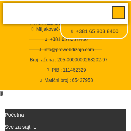
PROWEB DIZAJN BEOGRAD
Miljakovačke staze 10 Beograd
+381 65 803 8400
Proweb tajni agent
+381 65 803 8400
● Dostupan — Proweb Dizajn
info@prowebdizajn.com
Broj računa : 205-0000000268202-97
PIB : 111462329
Matični broj : 65427958
Početna
Sve za sajt