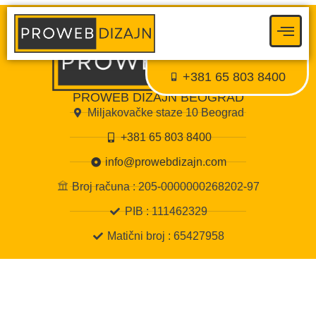
Proweb tajni agent
● Dostupan — Proweb Dizajn
+381 65 803 8400
PROWEB DIZAJN BEOGRAD
Miljakovačke staze 10 Beograd
+381 65 803 8400
info@prowebdizajn.com
Broj računa : 205-0000000268202-97
PIB : 111462329
Matični broj : 65427958