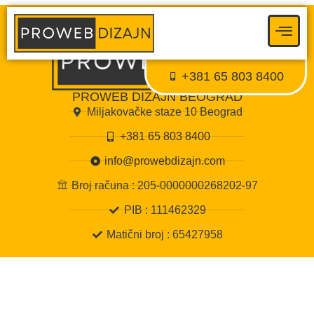
Proweb tajni agent
● Dostupan — Proweb Dizajn
+381 65 803 8400
PROWEB DIZAJN BEOGRAD
Miljakovačke staze 10 Beograd
+381 65 803 8400
info@prowebdizajn.com
Broj računa : 205-0000000268202-97
PIB : 111462329
Matični broj : 65427958