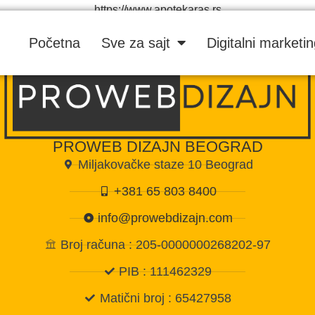
https://www.apotekaras.rs
Početna
Sve za sajt
Digitalni marketi
PROWEB DIZAJN BEOGRAD
Miljakovačke staze 10 Beograd
+381 65 803 8400
info@prowebdizajn.com
Broj računa : 205-0000000268202-97
PIB : 111462329
Matični broj : 65427958