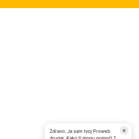
×
Zdravo. Ja sam tvoj Proweb
drugar. Kako ti mogu pomoći ?