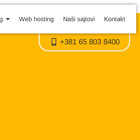
ng
Web hosting
Naši sajtovi
Kontakt
+381 65 803 8400
Proweb tajni agent
● Dostupan — Proweb Dizajn