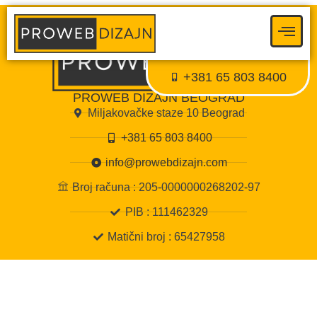
Proweb tajni agent
● Dostupan — Proweb Dizajn
+381 65 803 8400
PROWEB DIZAJN BEOGRAD
Miljakovačke staze 10 Beograd
+381 65 803 8400
info@prowebdizajn.com
Broj računa : 205-0000000268202-97
PIB : 111462329
Matični broj : 65427958