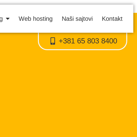
ng
Web hosting
Naši sajtovi
Kontakt
+381 65 803 8400
Proweb tajni agent
● Dostupan — Proweb Dizajn