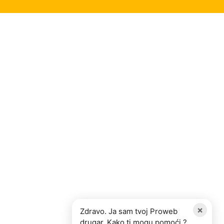
×
Zdravo. Ja sam tvoj Proweb
drugar. Kako ti mogu pomoći ?