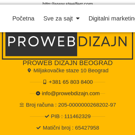
http://www.steelferr.com
Početna
Sve za sajt
Digitalni marketi
PROWEB DIZAJN BEOGRAD
Miljakovačke staze 10 Beograd
+381 65 803 8400
info@prowebdizajn.com
Broj računa : 205-0000000268202-97
PIB : 111462329
Matični broj : 65427958