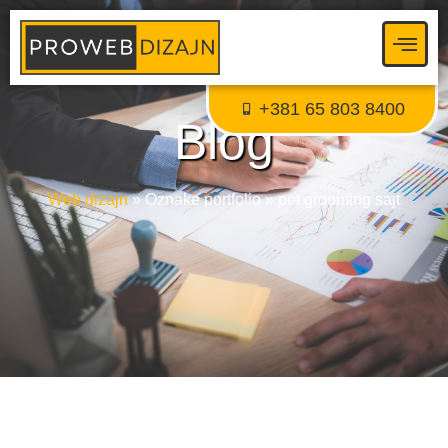
Proweb tajni agent
● Dostupan — Proweb Dizajn
+381 65 803 8400
Blog
Web dizajn
»
Oznake portfolio
»
pet grooming sajt