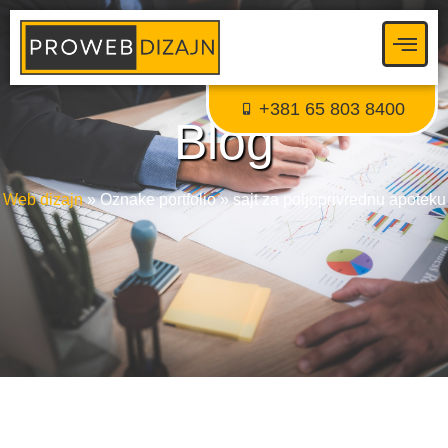
Proweb tajni agent
● Dostupan — Proweb Dizajn
+381 65 803 8400
Blog
Web dizajn
»
Oznake portfolio
»
sajt za poljoprivrednu apoteku